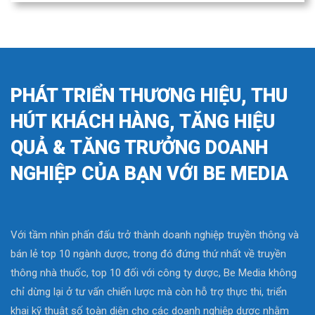
PHÁT TRIỂN THƯƠNG HIỆU, THU
HÚT KHÁCH HÀNG, TĂNG HIỆU
QUẢ & TĂNG TRƯỞNG DOANH
NGHIỆP CỦA BẠN VỚI BE MEDIA
Với tầm nhìn phấn đấu trở thành doanh nghiệp truyền thông và
bán lẻ top 10 ngành dược, trong đó đứng thứ nhất về truyền
thông nhà thuốc, top 10 đối với công ty dược, Be Media không
chỉ dừng lại ở tư vấn chiến lược mà còn hỗ trợ thực thi, triển
khai kỹ thuật số toàn diện cho các doanh nghiệp dược nhằm