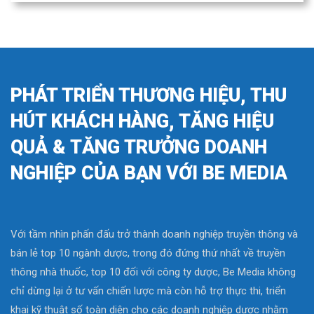
PHÁT TRIỂN THƯƠNG HIỆU, THU
HÚT KHÁCH HÀNG, TĂNG HIỆU
QUẢ & TĂNG TRƯỞNG DOANH
NGHIỆP CỦA BẠN VỚI BE MEDIA
Với tầm nhìn phấn đấu trở thành doanh nghiệp truyền thông và
bán lẻ top 10 ngành dược, trong đó đứng thứ nhất về truyền
thông nhà thuốc, top 10 đối với công ty dược, Be Media không
chỉ dừng lại ở tư vấn chiến lược mà còn hỗ trợ thực thi, triển
khai kỹ thuật số toàn diện cho các doanh nghiệp dược nhằm