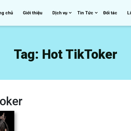
ng chủ
Giới thiệu
Dịch vụ
Tin Tức
Đối tác
L
Tag:
Hot TikToker
Toker