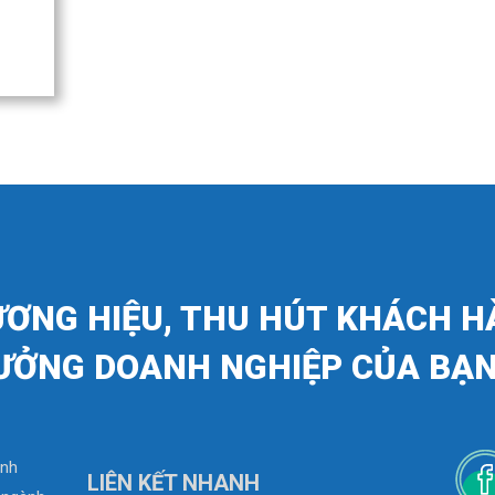
ƯƠNG HIỆU, THU HÚT KHÁCH H
ƯỞNG DOANH NGHIỆP CỦA BẠN
anh
LIÊN KẾT NHANH