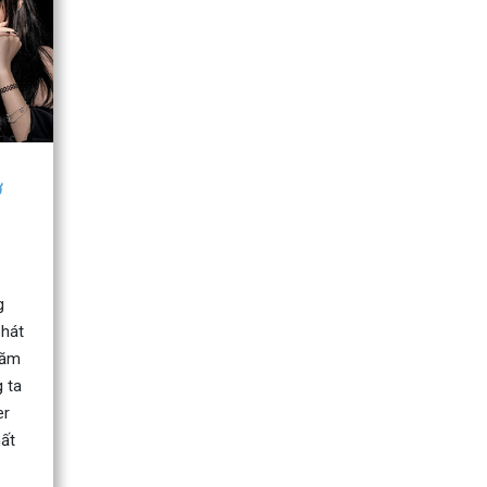
ở
g
phát
năm
g ta
er
hất