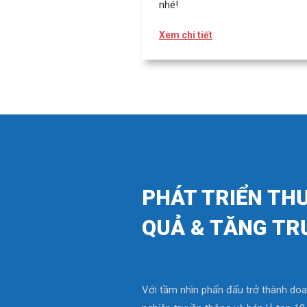
nhé!
Xem chi tiết
PHÁT TRIỂN TH
QUẢ & TĂNG TR
Với tầm nhìn phấn đấu trở thành do