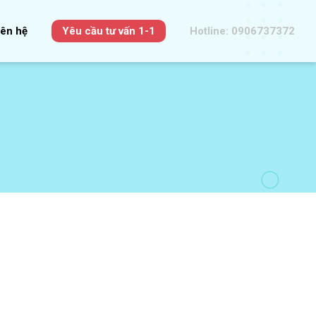
iên hệ
Yêu cầu tư vấn 1-1
Hotline: 0906737372