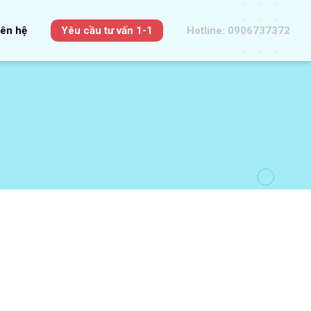
iên hệ
Yêu cầu tư vấn 1-1
Hotline: 0906737372