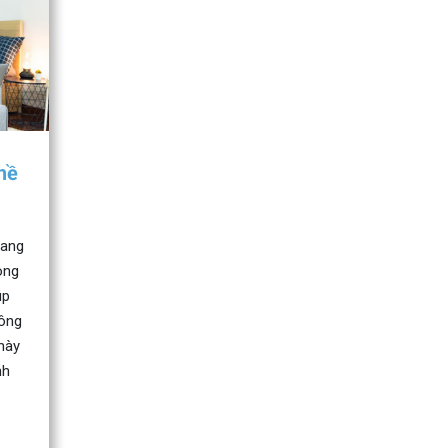
hề
đang
ong
úp
hông
này
nh