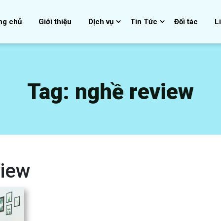
ng chủ
Giới thiệu
Dịch vụ
Tin Tức
Đối tác
L
Tag:
nghề review
view