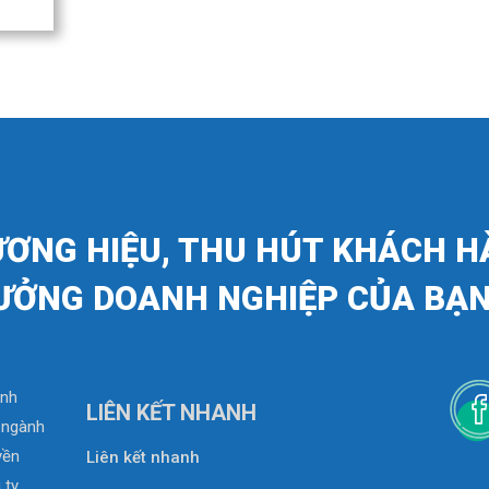
ƯƠNG HIỆU, THU HÚT KHÁCH H
ƯỞNG DOANH NGHIỆP CỦA BẠN
anh
LIÊN KẾT NHANH
0 ngành
yền
Liên kết nhanh
 ty