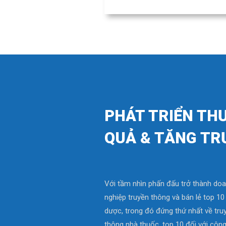
PHÁT TRIỂN TH
QUẢ & TĂNG TR
Với tầm nhìn phấn đấu trở thành do
nghiệp truyền thông và bán lẻ top 1
dược, trong đó đứng thứ nhất về tru
thông nhà thuốc, top 10 đối với công