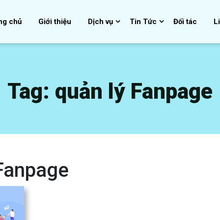
ng chủ
Giới thiệu
Dịch vụ
Tin Tức
Đối tác
L
Tag:
quản lý Fanpage
 Fanpage