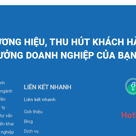
ƯƠNG HIỆU, THU HÚT KHÁCH H
ƯỞNG DOANH NGHIỆP CỦA BẠN
anh
LIÊN KẾT NHANH
0 ngành
yền
Liên kết nhanh
 ty
Giới thiệu
Hot
 tư vấn
Blog
iển khai
Dịch vụ
 nghiệp