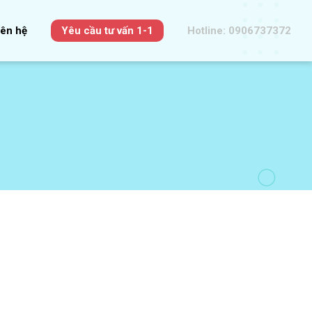
iên hệ
Yêu cầu tư vấn 1-1
Hotline: 0906737372