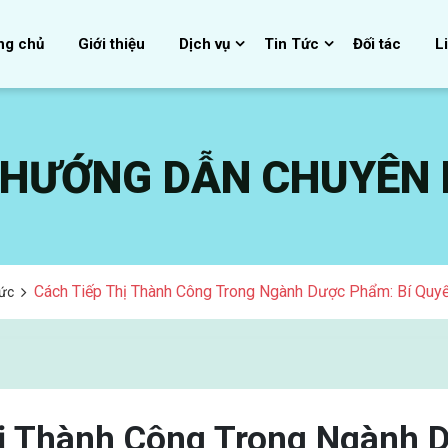
ng chủ
Giới thiệu
Dịch vụ
Tin Tức
Đối tác
L
, HƯỚNG DẪN CHUYÊN
Cách Tiếp Thị Thành Công Trong Ngành Dược Phẩm: Bí Quyế
Tức
hị Thành Công Trong Ngành 