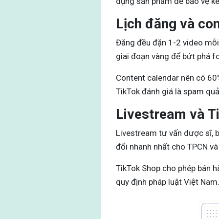
dụng sản phẩm để bảo vệ kê
Lịch đăng và co
Đăng đều đặn 1-2 video mỗi 
giai đoạn vàng để bứt phá fo
Content calendar nên có 60%
TikTok đánh giá là spam qu
Livestream và Ti
Livestream tư vấn dược sĩ, 
đổi nhanh nhất cho TPCN v
TikTok Shop cho phép bán hà
quy định pháp luật Việt Nam