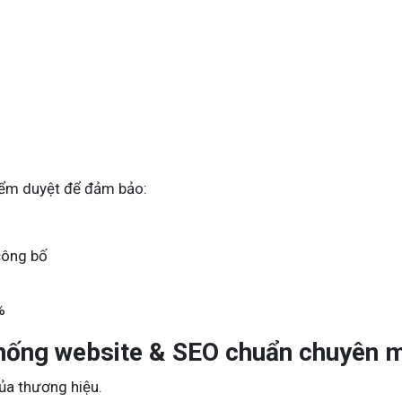
g
iểm duyệt để đảm bảo:
công bố
%
thống website & SEO chuẩn chuyên 
của thương hiệu.