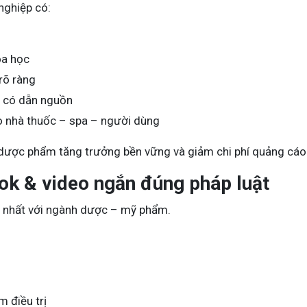
nghiệp có:
oa học
rõ ràng
ý, có dẫn nguồn
o nhà thuốc – spa – người dùng
 dược phẩm tăng trưởng bền vững và giảm chi phí quảng cáo
ok & video ngắn đúng pháp luật
ổ nhất với ngành dược – mỹ phẩm.
m điều trị