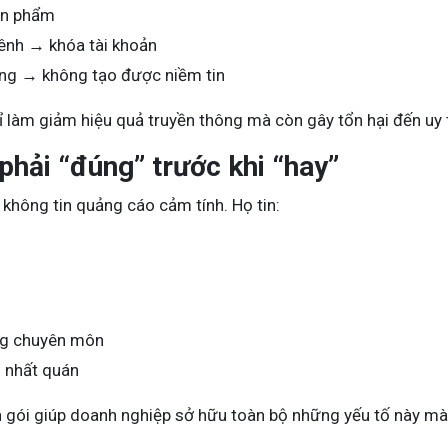
ản phẩm
ênh → khóa tài khoản
ống → không tạo được niềm tin
ỉ làm giảm hiệu quả truyền thông mà còn gây tổn hại đến uy 
hải “đúng” trước khi “hay”
hông tin quảng cáo cảm tính. Họ tin:
ng chuyên môn
 nhất quán
n gói giúp doanh nghiệp sở hữu toàn bộ những yếu tố này m