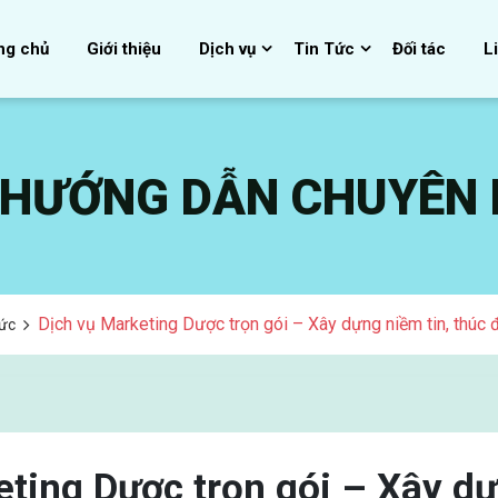
ng chủ
Giới thiệu
Dịch vụ
Tin Tức
Đối tác
L
, HƯỚNG DẪN CHUYÊN
Dịch vụ Marketing Dược trọn gói – Xây dựng niềm tin, thúc
Tức
eting Dược trọn gói – Xây dự