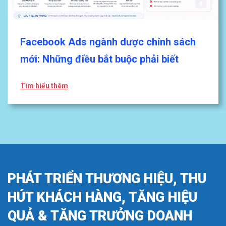
Facebook Ads ngành dược chính sách
mới: Những điều bắt buộc phải biết
Tìm hiểu thêm
PHÁT TRIỂN THƯƠNG HIỆU, THU
HÚT KHÁCH HÀNG, TĂNG HIỆU
QUẢ & TĂNG TRƯỞNG DOANH