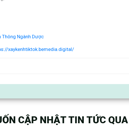
n Thông Ngành Dược
ps://xaykenhtiktok.bemedia.digital/
ỐN CẬP NHẬT TIN TỨC QUA