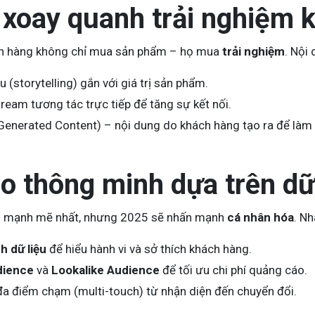
 xoay quanh trải nghiệm 
ch hàng không chỉ mua sản phẩm – họ mua
trải nghiệm
. Nội
 (storytelling) gắn với giá trị sản phẩm.
tream tương tác trực tiếp để tăng sự kết nối.
Generated Content) – nội dung do khách hàng tạo ra để làm 
o thông minh dựa trên dữ
í” mạnh mẽ nhất, nhưng 2025 sẽ nhấn mạnh
cá nhân hóa
. N
h dữ liệu
để hiểu hành vi và sở thích khách hàng.
dience
và
Lookalike Audience
để tối ưu chi phí quảng cáo.
 đa điểm chạm (multi-touch) từ nhận diện đến chuyển đổi.