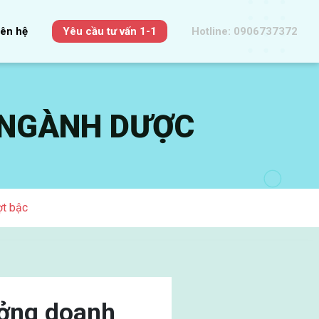
iên hệ
Yêu cầu tư vấn 1-1
Hotline: 0906737372
 NGÀNH DƯỢC
ợt bậc
ưởng doanh