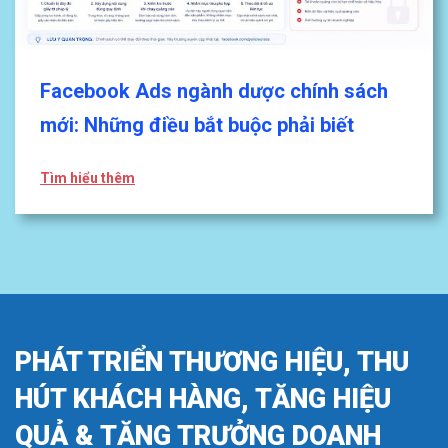
Facebook Ads ngành dược chính sách
mới: Những điều bắt buộc phải biết
Tìm hiểu thêm
PHÁT TRIỂN THƯƠNG HIỆU, THU
HÚT KHÁCH HÀNG, TĂNG HIỆU
QUẢ & TĂNG TRƯỞNG DOANH