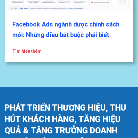
Facebook Ads ngành dược chính sách
mới: Những điều bắt buộc phải biết
Tìm hiểu thêm
PHÁT TRIỂN THƯƠNG HIỆU, THU
HÚT KHÁCH HÀNG, TĂNG HIỆU
QUẢ & TĂNG TRƯỞNG DOANH