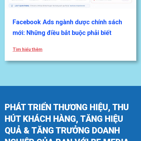
Facebook Ads ngành dược chính sách
mới: Những điều bắt buộc phải biết
Tìm hiểu thêm
PHÁT TRIỂN THƯƠNG HIỆU, THU
HÚT KHÁCH HÀNG, TĂNG HIỆU
QUẢ & TĂNG TRƯỞNG DOANH