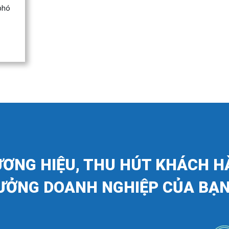
phó
ƯƠNG HIỆU, THU HÚT KHÁCH H
ƯỞNG DOANH NGHIỆP CỦA BẠN