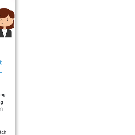
t
–
ọng
ng
ốt
hách