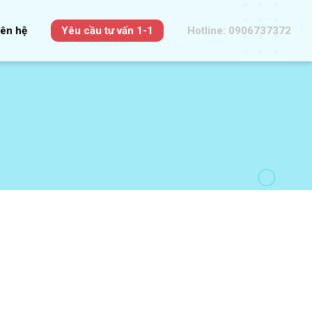
iên hệ
Yêu cầu tư vấn 1-1
Hotline: 0906737372