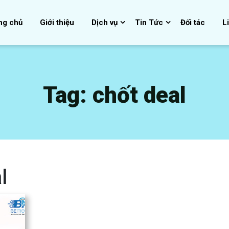
ng chủ
Giới thiệu
Dịch vụ
Tin Tức
Đối tác
L
Tag:
chốt deal
l