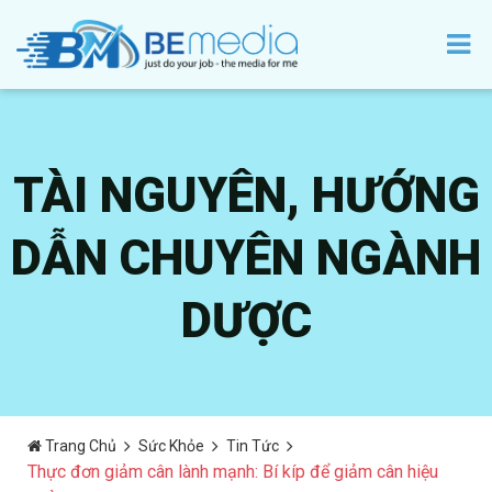
TÀI NGUYÊN, HƯỚNG
DẪN CHUYÊN NGÀNH
DƯỢC
Trang Chủ
Sức Khỏe
Tin Tức
Thực đơn giảm cân lành mạnh: Bí kíp để giảm cân hiệu