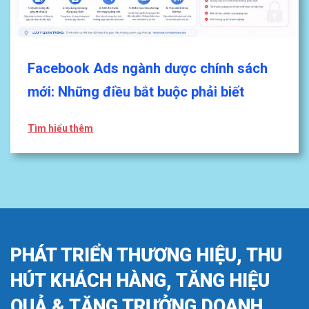
Facebook Ads ngành dược chính sách
mới: Những điều bắt buộc phải biết
Tìm hiểu thêm
PHÁT TRIỂN THƯƠNG HIỆU, THU
HÚT KHÁCH HÀNG, TĂNG HIỆU
QUẢ & TĂNG TRƯỞNG DOANH